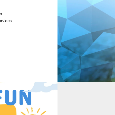
ne
ervices