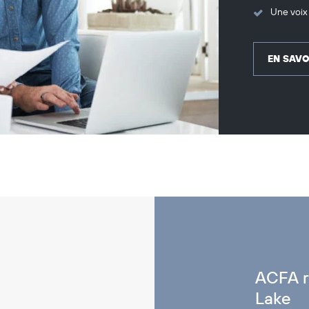
Une voix 
EN SAVO
ACFA r
Lake