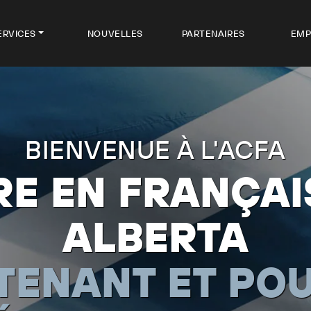
ERVICES
NOUVELLES
PARTENAIRES
EMP
BONNYVILLE - COLD LAK
CES DANS LA 
DEPUIS 1936