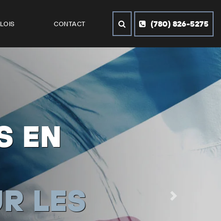
(780) 826-5275
LOIS
CONTACT
E
RÉGION
Next