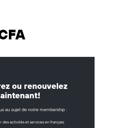
ACFA
ez ou renouvelez
aintenant!
lus au sujet de notre membership :
r des activités et services en français;