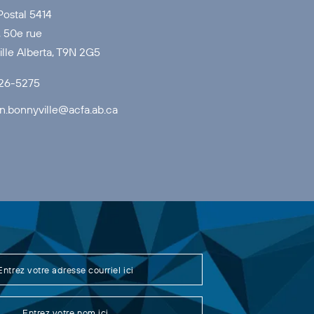
Postal 5414
 50e rue
lle Alberta, T9N 2G5
826-5275
on.bonnyville@acfa.ab.ca