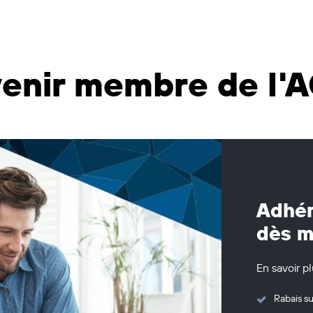
enir membre de l'
Adhér
dès m
En savoir p
Rabais su