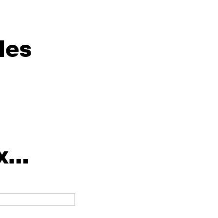
les
...