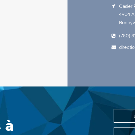
Casier 
4904 A,
Bonnyvi
(780) 
directi
 à